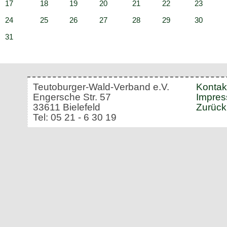
17
18
19
20
21
22
23
24
25
26
27
28
29
30
31
Teutoburger-Wald-Verband e.V.
Kontak
Engersche Str. 57
Impre
33611 Bielefeld
Zurück
Tel: 05 21 - 6 30 19