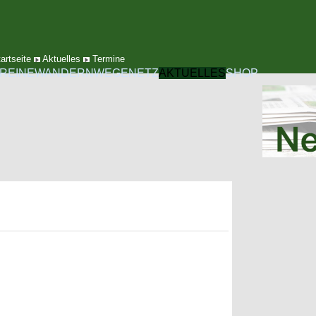
artseite
Aktuelles
Termine
REINE
WANDERN
WEGENETZ
AKTUELLES
SHOP