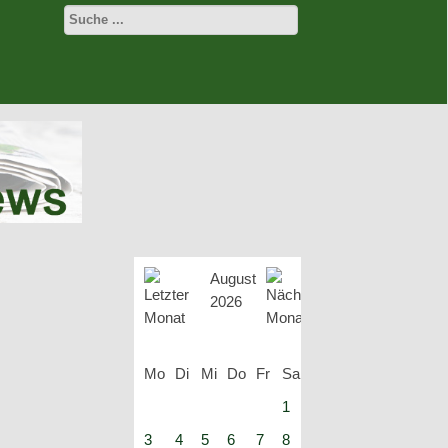
August
2026
Mo
Di
Mi
Do
Fr
Sa
So
1
2
3
4
5
6
7
8
9