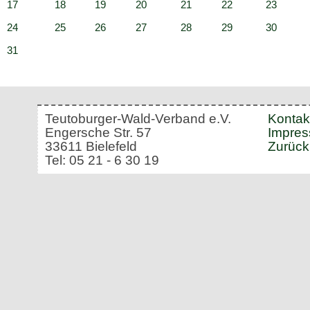
17
18
19
20
21
22
23
24
25
26
27
28
29
30
31
Teutoburger-Wald-Verband e.V.
Kontak
Engersche Str. 57
Impre
33611 Bielefeld
Zurück
Tel: 05 21 - 6 30 19