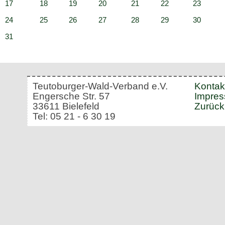
17
18
19
20
21
22
23
24
25
26
27
28
29
30
31
Teutoburger-Wald-Verband e.V.
Kontak
Engersche Str. 57
Impre
33611 Bielefeld
Zurück
Tel: 05 21 - 6 30 19