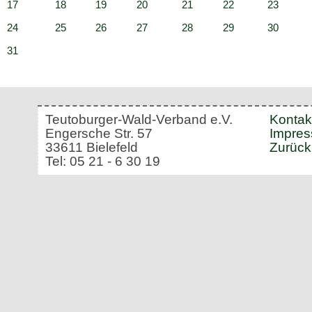
17
18
19
20
21
22
23
24
25
26
27
28
29
30
31
Teutoburger-Wald-Verband e.V.
Kontak
Engersche Str. 57
Impre
33611 Bielefeld
Zurück
Tel: 05 21 - 6 30 19