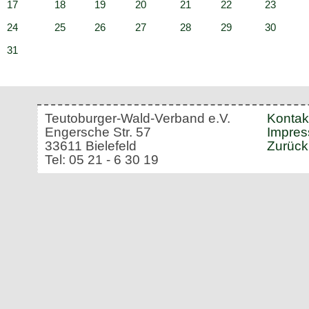
17
18
19
20
21
22
23
24
25
26
27
28
29
30
31
Teutoburger-Wald-Verband e.V.
Kontak
Engersche Str. 57
Impre
33611 Bielefeld
Zurück
Tel: 05 21 - 6 30 19