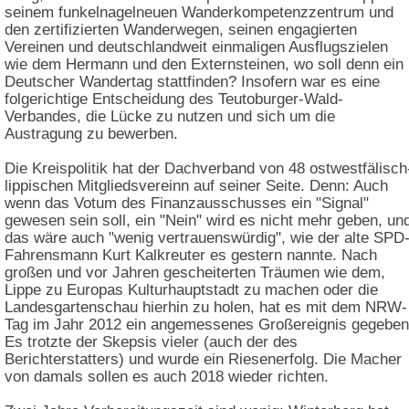
seinem funkelnagelneuen Wanderkompetenzzentrum und
den zertifizierten Wanderwegen, seinen engagierten
Vereinen und deutschlandweit einmaligen Ausflugszielen
wie dem Hermann und den Externsteinen, wo soll denn ein
Deutscher Wandertag stattfinden? Insofern war es eine
folgerichtige Entscheidung des Teutoburger-Wald-
Verbandes, die Lücke zu nutzen und sich um die
Austragung zu bewerben.
Die Kreispolitik hat der Dachverband von 48 ostwestfälisch
lippischen Mitgliedsvereinn auf seiner Seite. Denn: Auch
wenn das Votum des Finanzausschusses ein "Signal"
gewesen sein soll, ein "Nein" wird es nicht mehr geben, un
das wäre auch "wenig vertrauenswürdig", wie der alte SPD
Fahrensmann Kurt Kalkreuter es gestern nannte. Nach
großen und vor Jahren gescheiterten Träumen wie dem,
Lippe zu Europas Kulturhauptstadt zu machen oder die
Landesgartenschau hierhin zu holen, hat es mit dem NRW-
Tag im Jahr 2012 ein angemessenes Großereignis gegeben
Es trotzte der Skepsis vieler (auch der des
Berichterstatters) und wurde ein Riesenerfolg. Die Macher
von damals sollen es auch 2018 wieder richten.