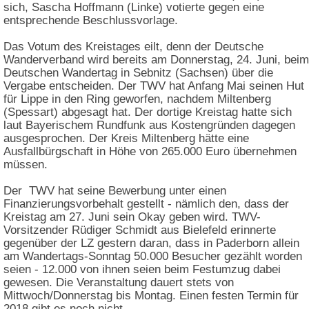
sich, Sascha Hoffmann (Linke) votierte gegen eine
entsprechende Beschlussvorlage.
Das Votum des Kreistages eilt, denn der Deutsche
Wanderverband wird bereits am Donnerstag, 24. Juni, beim
Deutschen Wandertag in Sebnitz (Sachsen) über die
Vergabe entscheiden. Der TWV hat Anfang Mai seinen Hut
für Lippe in den Ring geworfen, nachdem Miltenberg
(Spessart) abgesagt hat. Der dortige Kreistag hatte sich
laut Bayerischem Rundfunk aus Kostengründen dagegen
ausgesprochen. Der Kreis Miltenberg hätte eine
Ausfallbürgschaft in Höhe von 265.000 Euro übernehmen
müssen.
Der TWV hat seine Bewerbung unter einen
Finanzierungsvorbehalt gestellt - nämlich den, dass der
Kreistag am 27. Juni sein Okay geben wird. TWV-
Vorsitzender Rüdiger Schmidt aus Bielefeld erinnerte
gegenüber der LZ gestern daran, dass in Paderborn allein
am Wandertags-Sonntag 50.000 Besucher gezählt worden
seien - 12.000 von ihnen seien beim Festumzug dabei
gewesen. Die Veranstaltung dauert stets von
Mittwoch/Donnerstag bis Montag. Einen festen Termin für
2018 gibt es noch nicht.