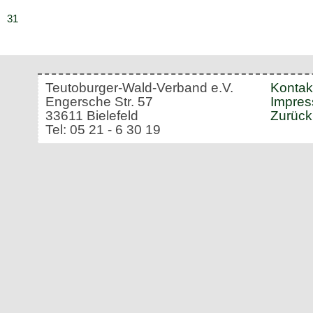
31
Teutoburger-Wald-Verband e.V.
Kontak
Engersche Str. 57
Impre
33611 Bielefeld
Zurück
Tel: 05 21 - 6 30 19